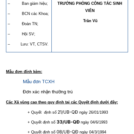
– Ban giám hiệu;
TRƯỞNG PHÒNG CÔNG TÁC SINH
VIÊN
– BCN các Khoa;
Trần Vũ
– Đoàn TN;
– Hội SV;
– Lưu: VT, CTSV.
Mẫu đơn
đính kèm:
Mẫu đơn TCXH
Đơn xác nhận thường trú
Các Xã vùng cao theo quy định tại các Quyết định dưới đây:
21/UB-QĐ
+ Quyết định số
ngày 26/01/1993
33/UB-QĐ
+ Quyết định số
ngày 04/6/1993
08/UB-QĐ
+ Quyết định số
ngày 04/3/1994