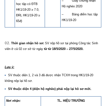
– Giấy chứng nhận
học tập có ĐTB
Hộ nghèo 2020
HK1/19-20 ≥ 7.0,
– Bảng điểm học tập
ĐRL HK1/19-20 ≥
HK1/19-20
65đ)
Thời gian nhận hồ sơ:
SV nộp hồ sơ tại phòng Công tác Sinh
viên ở cả 02 cơ sở từ ngày
từ từ 18/5/2020 – 27/5/2020.
Lưu ý:
SV thuộc diện 1, 2 và 3 đã được nhận TCXH trong HK1/19-20
không nộp lại hồ sơ.
SV thuộc diện 4 (diện hộ nghèo)
phải nộp lại hồ sơ mới.
Nơi nhận:
TL. HIỆU TRƯỞNG