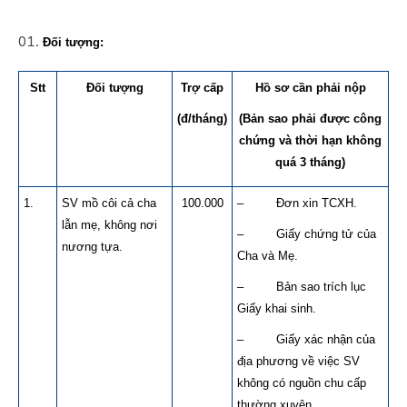
Đối tượng:
Stt
Đối tượng
Trợ cấp
Hồ sơ cần phải nộp
(đ/tháng)
(Bản sao phải được công
chứng và thời hạn không
quá 3 tháng)
1.
SV mồ côi cả cha
100.000
– Đơn xin TCXH.
lẫn mẹ, không nơi
– Giấy chứng tử của
nương tựa.
Cha và Mẹ.
– Bản sao trích lục
Giấy khai sinh.
– Giấy xác nhận của
địa phương về việc SV
không có nguồn chu cấp
thường xuyên