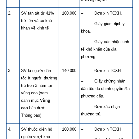
2.
SV tàn tật từ 41%
100.000
– Đơn xin TCXH.
trở lên và có khó
– Giấy giám định y
khăn về kinh tế
khoa.
– Giấy xác nhận kinh
tế khó khăn của địa
phương.
3.
SV là người dân
140.000
– Đơn xin TCXH
tộc ít người thường
– Giấy chứng nhận
trú trên 3 năm tại
dân tộc do chính quyền địa
vùng cao (xem
phương cấp.
danh mục
Vùng
– Đơn xác nhận
cao
bên dưới
thường trú.
Thông báo)
4.
SV thuộc diện hộ
100.000
– Đơn xin TCXH
nghèo vượt khó