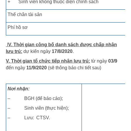
+ Sinh viên không thuộc diện chính sách
Thế chân tài sản
Phí hồ sơ
I
V.
Thời gian công bố danh sách được chấp nhận
lưu trú:
dự kiến ngày
17/8/2020
.
V. Thời gian tổ chức tiếp nhận lưu trú:
từ ngày
03/9
đến ngày
11/9/2020
(sẽ thông báo chi tiết sau)
Nơi nhận:
– BGH (để báo cáo);
– Sinh viên (thực hiện);
– Lưu: CTSV.