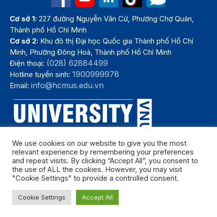
Cơ sở 1:
227 đường Nguyễn Văn Cừ, Phường Chợ Quán,
Thành phố Hồ Chí Minh
Cơ sở 2:
Khu đô thị Đại học Quốc gia Thành phố Hồ Chí
Minh, Phường Đông Hoà, Thành phố Hồ Chí Minh
(028) 62884499
Điện thoại:
1900999978
Hotline tuyển sinh:
info@hcmus.edu.vn
Email:
We use cookies on our website to give you the most
relevant experience by remembering your preferences
and repeat visits. By clicking “Accept All”, you consent to
the use of ALL the cookies. However, you may visit
"Cookie Settings" to provide a controlled consent.
Bản quyền thuộc Trường Đại học Khoa học tự nhiên, Đại học Quốc
Cookie Settings
Accept All
gia Thành phố Hồ Chí Minh. Năm 2024