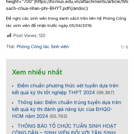
height=”700″}https://hcmus.edu.vn/attachments/article/1997
sach-chua-nhan-phi-BHYT.pdf{/aridoc}
Đề nghị các sinh viên trong danh sách trên liên hệ Phòng Công
tác sinh viên để nhận trước ngày 05/04/2019.
Post Views:
120
Thẻ:
Phòng Công tác Sinh viên
0
Xem nhiều nhất
Điểm chuẩn phương thức xét tuyển dựa trên
kết quả kỳ thi tốt nghiệp THPT 2024
(99.367)
Thông báo: Điểm chuẩn trúng tuyển dựa trên
kết quả kỳ thi đánh giá năng lực của ĐHQG-
HCM năm 2024
(65.763)
THÔNG BÁO TỔ CHỨC TUẦN SINH HOẠT
CÔNG DÂN – SINH VIÊN ĐỐI VỚI TÂN SINH