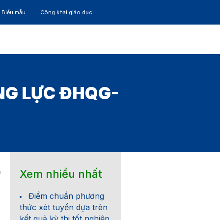
– Biểu mẫu
Công khai giáo dục
TÁC
30 NĂM
NG LỰC ĐHQG-
Xem nhiều nhất
9
Điểm chuẩn phương
thức xét tuyển dựa trên
kết quả kỳ thi tốt nghiệp