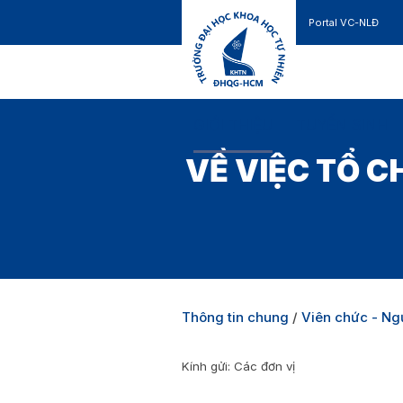
Portal VC-NLĐ
Liên hệ
GIỚI THIỆU
TUYỂN SINH
VỀ VIỆC TỔ 
Thông tin chung
/
Viên chức - Ng
Kính gửi: Các đơn vị