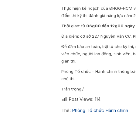
Thực hiện kế hoạch của ĐHQG-HCM về 
điểm thi kỳ thi đánh giá năng lực năm
Thời gian: từ
06g00 đến 12g00 ngày 3
Địa điểm: cơ sở 227 Nguyễn Văn Cừ, P
Để đảm bảo an toàn, trật tự cho kỳ th
viên chức, người lao động, sinh viên, 
gian thi.
Phòng Tổ chức – Hành chính thông báo
chế thi.
Trân trọng./.
Post Views:
114
Thẻ:
Phòng Tổ chức Hành chính