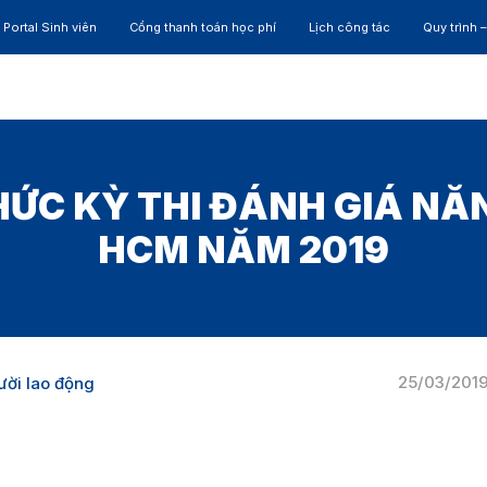
Portal Sinh viên
Cổng thanh toán học phí
Lịch công tác
Quy trình 
ĐÀO TẠO
NGHIÊN CỨU
CỰU SINH VIÊN
HỢP 
CHỨC KỲ THI ĐÁNH GIÁ NĂ
HCM NĂM 2019
25/03/201
ười lao động