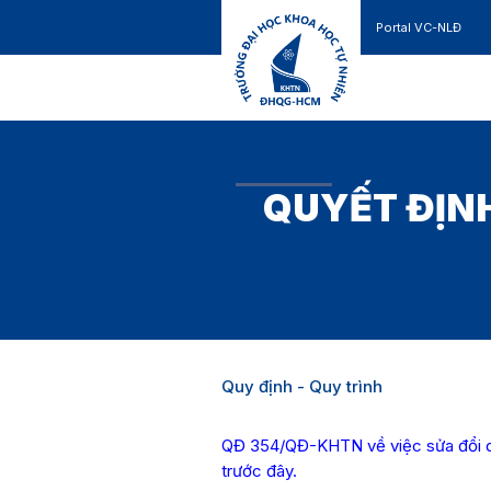
Portal VC-NLĐ
Liên hệ
GIỚI THIỆU
TUYỂN SINH
QUYẾT ĐỊNH
Quy định - Quy trình
QĐ 354/QĐ-KHTN về việc sửa đổi q
trước đây.