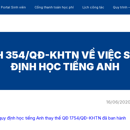
Portal Sinh viên
Cổng thanh toán học phí
Lịch công tác
Quy trình 
ĐÀO TẠO
NGHIÊN CỨU
CỰU SINH VIÊN
HỢP 
 354/QĐ-KHTN VỀ VIỆC 
ĐỊNH HỌC TIẾNG ANH
16/06/202
uy định học tiếng Anh thay thế QĐ 1754/QĐ-KHTN đã ban hành