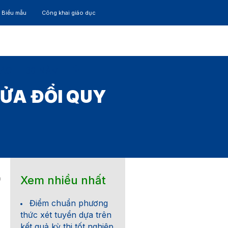
– Biểu mẫu
Công khai giáo dục
TÁC
30 NĂM
SỬA ĐỔI QUY
Xem nhiều nhất
0
Điểm chuẩn phương
thức xét tuyển dựa trên
kết quả kỳ thi tốt nghiệp