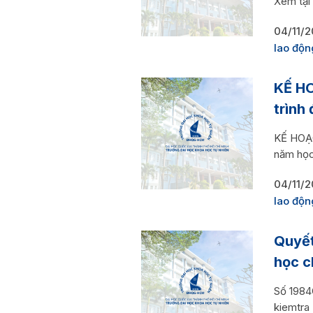
Xem tại
04/11/
lao độn
KẾ HO
trình
KẾ HOẠC
năm học
04/11/
lao độn
Quyết
học c
Số 198
kiemtra