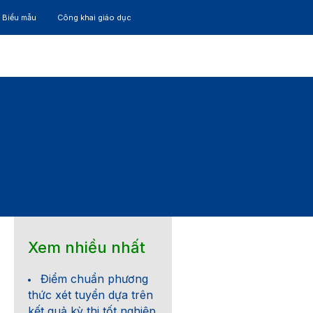
– Biểu mẫu
Công khai giáo dục
TÁC
30 NĂM
Xem nhiều nhất
Điểm chuẩn phương
thức xét tuyển dựa trên
kết quả kỳ thi tốt nghiệp