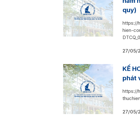
năm h
quy)
https:/
hien-co
DTCQ_0
27/05/
KẾ HO
phát 
https:/
thuchie
27/05/