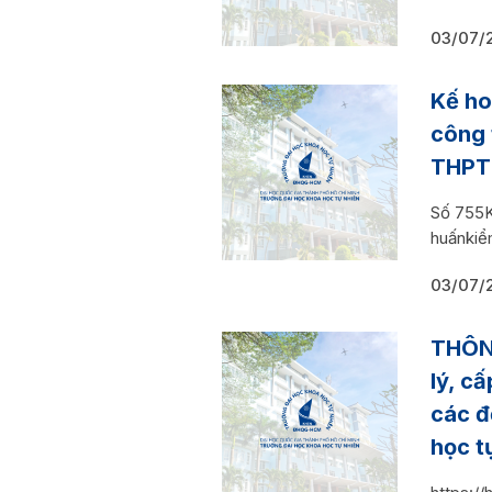
03/07/
Kế ho
công 
THPT
Số 755
huấnkiể
03/07/
THÔN
lý, c
các đ
học 