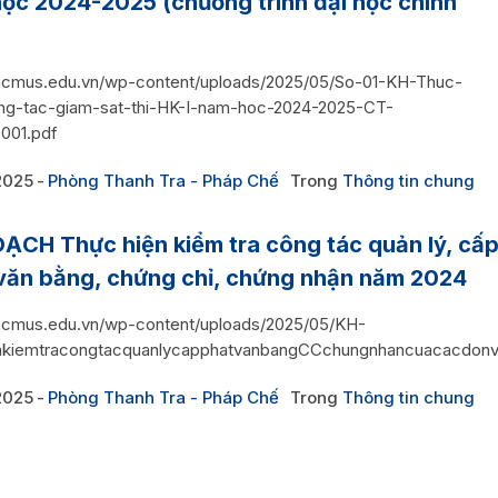
ọc 2024-2025 (chương trình đại học chính
/hcmus.edu.vn/wp-content/uploads/2025/05/So-01-KH-Thuc-
ng-tac-giam-sat-thi-HK-I-nam-hoc-2024-2025-CT-
001.pdf
2025
Phòng Thanh Tra - Pháp Chế
Trong
Thông tin chung
ẠCH Thực hiện kiểm tra công tác quản lý, cấ
văn bằng, chứng chỉ, chứng nhận năm 2024
/hcmus.edu.vn/wp-content/uploads/2025/05/KH-
nkiemtracongtacquanlycapphatvanbangCCchungnhancuacacdonv
2025
Phòng Thanh Tra - Pháp Chế
Trong
Thông tin chung