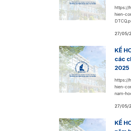
https:/
hien-co
DTCQ.p
27/05/
KẾ HO
các c
2025
https:/
hien-co
nam-ho
27/05/
KẾ HO