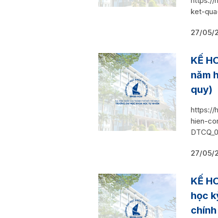
https:/
ket-qua
27/05/
KẾ HO
năm h
quy)
https:/
hien-co
DTCQ_0
27/05/
KẾ HO
học k
chính