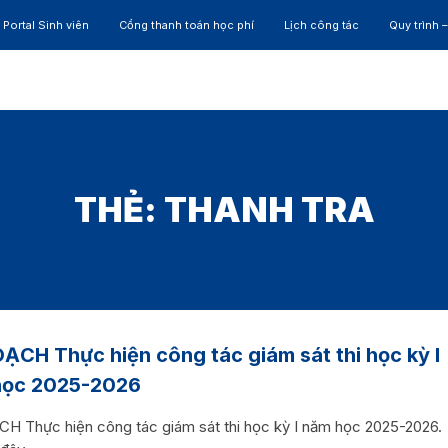
Portal Sinh viên
Cổng thanh toán học phí
Lịch công tác
Quy trình 
ĐÀO TẠO
NGHIÊN CỨU
CỰU SINH VIÊN
HỢP 
THẺ:
THANH TRA
ẠCH Thực hiện công tác giám sát thi học kỳ I
học 2025-2026
H Thực hiện công tác giám sát thi học kỳ I năm học 2025-2026.