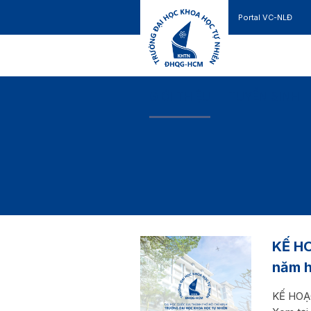
Portal VC-NLĐ
Liên hệ
GIỚI THIỆU
TUYỂN SINH
KẾ HO
năm 
KẾ HOẠC