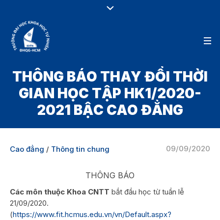
THÔNG BÁO THAY ĐỔI THỜI
GIAN HỌC TẬP HK1/2020-
2021 BẬC CAO ĐẲNG
09/09/2020
Cao đẳng
/
Thông tin chung
THÔNG BÁO
Các môn thuộc Khoa CNTT
bắt đầu học từ tuần lễ
21/09/2020.
(
https://www.fit.hcmus.edu.vn/vn/Default.aspx?